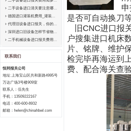
二手设备进口报关费用知多...
申
二手设备进口清关要注意哪...
是否可自动换刀
德国进口灌装机费用_灌装...
代理旧设备进口报关，你的...
旧CNC进口报
深圳进口旧设备怎样节省物...
户搜集进口机床
二手机械设备进口报关费用...
片、铭牌、维护保
联系我们
检完毕再海运到
费、配合海关查
恒邦报关公司
地址:上海宝山区共和新路4995号
万达广场3号楼909室
联系人：伍先生
手机：13509222167
电话：400-600-8932
邮箱：helen@chinahbwl.com