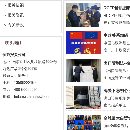
报关知识
RCEP扬帆
报关资讯
RECP区域经
税到零和逐步降
海关新政
RCEP原产地
中欧关系加码-
率。...
联系我们
中国与欧洲是全
之一。中欧投资
恒邦报关公司
心。对中国和欧
地址:上海宝山区共和新路4995号
出口管制法--
万达广场3号楼909室
《出口管制法》
联系人：伍先生
全面提升了中国
手机：13509222167
鉴国际通行做法
电话：400-600-8932
海关不忘初心
出口管制的管控
邮箱：helen@chinahbwl.com
进口设备现场关
务”，同时规定了“
查询报关单证、
对多”互动快速
全球最大自贸协
快、查得好。 ..
历经8年谈判后，