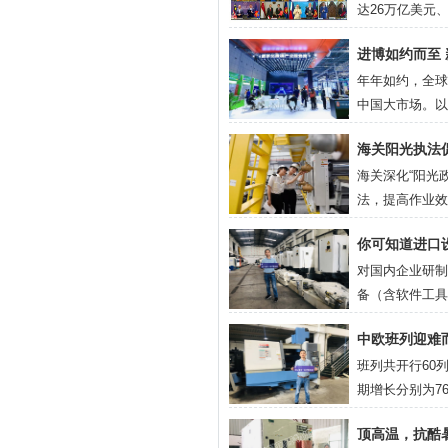
达26万亿美元
成一体化大市场。
进博如约而至
年年如约，全球
中国大市场。以
场，将为世界经
海关阳光执法
海关深化“阳光
法，提高作业效
的营商环境。...
你可知道进口
对国内企业研制
备（含软件工具
口环节增值税。
中欧班列迎难
备（零部件），
班列共开行60列
期增长分别为76
全快捷 中欧班
顶高温，抗酷暑
西班牙、匈牙利