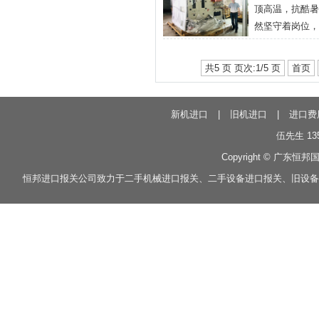
顶高温，抗酷暑
克斯坦、吉尔吉
然坚守着岗位，
1500余家企
的监管和优质的
关公司配合海关查
程，广州市中欧
共5 页 页次:1/5 页
首页
持“7×24小时
续，帮助中小企
欧班列主动服务
新机进口
|
旧机进口
|
进口费
挥珠三角“产、
伍先生 135
企业加强吸取亚
Copyright © 广东恒邦
海铁联运等多种
恒邦
进口报关
公司致力于
二手机械进口报关
、
二手设备进口报关
、
旧设备